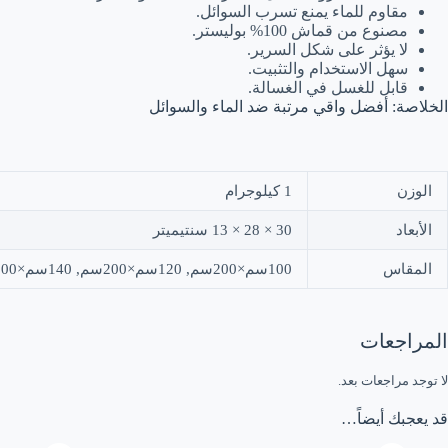
مقاوم للماء يمنع تسرب السوائل.
مصنوع من قماش 100% بوليستر.
لا يؤثر على شكل السرير.
سهل الاستخدام والتثبيت.
قابل للغسل في الغسالة.
الخلاصة: أفضل واقي مرتبة ضد الماء والسوائل
الوزن
1 كيلوجرام
الأبعاد
30 × 28 × 13 سنتيميتر
المقاس
100سم×200سم, 120سم×200سم, 140سم×200سم, 160سم×200سم, 180سم×200سم, 200سم×200سم
المراجعات
لا توجد مراجعات بعد.
قد يعجبك أيضاً…