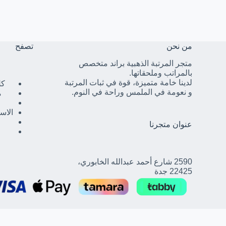
من نحن
تصفح
متجر المرتبة الذهبية براند متخصص
بالمراتب وملحقاتها.
لدينا خامة متميزة، قوة في ثبات المرتبة
كل
و نعومة في الملمس وراحة في النوم.
م
الاس
عنوان متجرنا
2590 شارع أحمد عبدالله الخابوري،
22425 جدة
كيف يمكنني الاجابة عن استفسارك