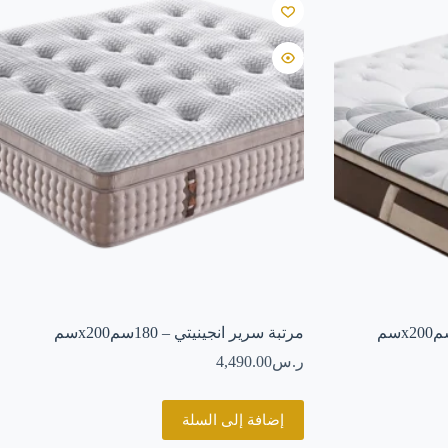
مرتبة سرير انجينيتي – 180سمx200سم
ر.س
4,490.00
إضافة إلى السلة