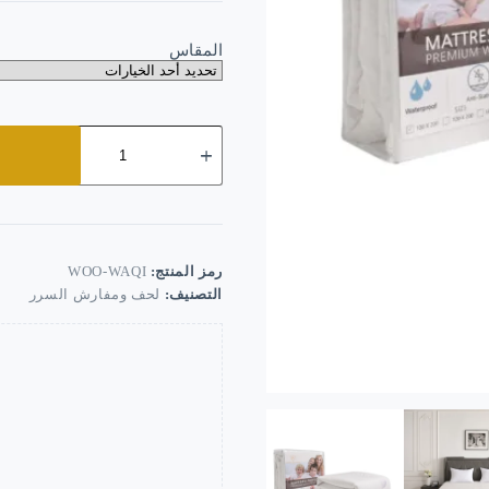
المقاس
كمية
واقي
مرتبة
ضد
الماء
والسوائل
رمز المنتج:
WOO-WAQI
التصنيف:
لحف ومفارش السرر