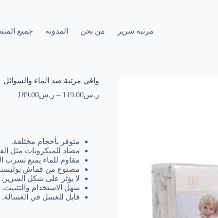
مرتبة سرير
من نحن
المدونة
جميع المنت
واقي مرتبة ضد الماء والسوائل
ر.س
119.00
–
ر.س
189.00
متوفر بأحجام مختلفة.
مضاد للميكروبات مثل الفط
مقاوم للماء يمنع تسرب ال
مصنوع من قماش بوليستر 100%
لا يؤثر على شكل السرير.
سهل الاستخدام والتثبيت.
قابل للغسل في الغسالة.