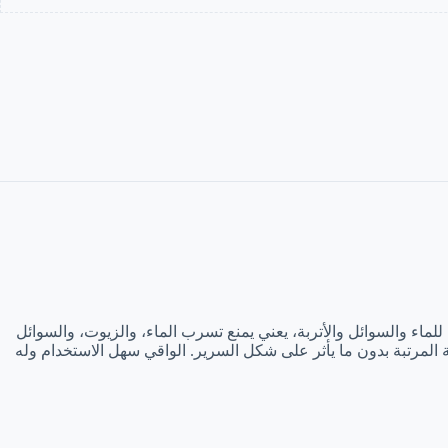
لماء والسوائل والأتربة، يعني يمنع تسرب الماء، والزيوت، والسوائل
لة. واقي “المرتبة الذهبية” مصنوع من بوليستر بنسبة 100%، وهذا يخليه مثالي لحماية المرتبة بدون ما يأثر على شكل السرير. الواقي سهل الاستخدام وله