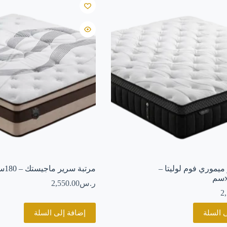
ميموري فوم لوليتا –
مرتبة سرير ماجيستك – 180سمx200سم
ر.س
2,550.00
2
 السلة
إضافة إلى السلة