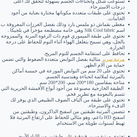
تستوعب شكل وانحناءات الجسم بسهولة لتحقق لك أعلى
درجات الاسترخاء.
تحتوي على طبقات متعددة مكوناتها مختارة بعناية من أجود
الخامات.
مغطى بقماش ذو ملمس بارد وذلك بفضل الغرزات المعروفة ب
اسم Silk Cool fabric وهي خامة مصطنعة مؤخراً في بلجيكا .
تحتوي على طبقة الميموري فوم ذات الرغوة المرنة والممزوجة
بالجل، وهي تسمح بتغلغل الهواء أثناء النوم للحفاظ على درجة
الحرارة.
تحافظ على استقامة الجسم للنوم المريح.
مرتبة سرير
مثالية بفضل النوابض متعددة الضغوط والتي تضمن
حماية من آلام الظهر.
تحتوي على 20 سم من النوابض الموزعة في خمسة أماكن
بالمرتبة لملائمة انحناءة وهندسية الجسم.
متاحة بمقاسين 180*200 سم، 200*200 سم .
الطبقة الخارجية مصنوعة من أجود أنواع الأقمشة الحريرية التي
تتسم بالنعومة مع تطريز فخم.
تحتوي على طبقة من ألياف الصوف الطبيعي الذي يوفر لك
الدفء والاسترخاء.
تتضمن المرتبة طبقتين من اسفنج الداكرون، وطبقتين من
اسفنج HD داعم، وهو مثالي للحفاظ على ارتفاع المرتبة فلا
تهبط لسنوات طويلة من الاستخدام.
تحتوي مرتبة سرير فندقية على طبقتين من اللباد الأبيض