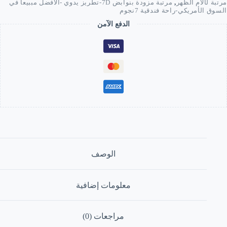
مرتبة لآلام الظهر
,
مرتبة مزودة بنوابض 7D-تطريز يدوي -الافضل مببيعا في
السوق الأمريكي-راحة فندقية 7نجوم
الدفع الآمن
الوصف
معلومات إضافية
مراجعات (0)