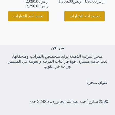
ر.س
890.00
–
ر.س
1,365.00
ر.س
2,090.00
–
ر.س
2,290.00
هناك
هناك
تحديد أحد الخيارات
تحديد أحد الخيارات
العديد
العديد
من
من
الأشكال
الأشكال
المختلفة
المختلفة
لهذا
لهذا
المنتج.
المنتج.
يمكن
يمكن
من نحن
اختيار
اختيار
متجر المرتبة الذهبية براند متخصص بالمراتب وملحقاتها.
الخيارات
الخيارات
لدينا خامة متميزة، قوة في ثبات المرتبة و نعومة في الملمس
على
على
وراحة في النوم.
صفحة
صفحة
المنتج
المنتج
عنوان متجرنا
2590 شارع أحمد عبدالله الخابوري، 22425 جدة